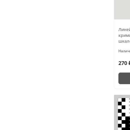
Лине
крим
шкало
270 