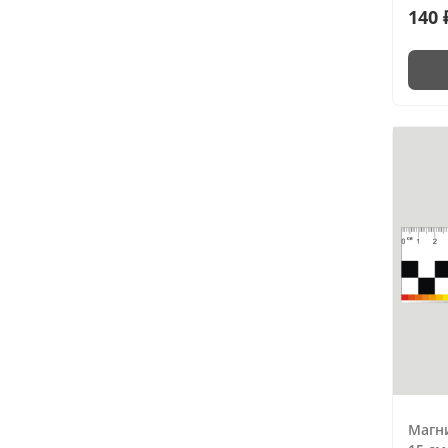
140 
Магн