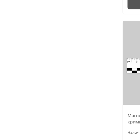
Магн
крими