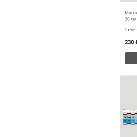
Магн
20 см
230 