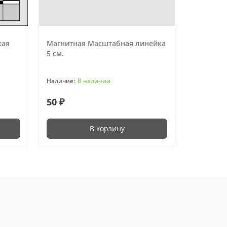
кая
Магнитная Масштабная линейка
Магнитн
5 см.
криминал
В наличии
50 ₽
90 ₽
В корзину