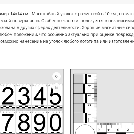
ер 14х14 см.. Масштабный уголок с разметкой в 10 см., на магн
еской поверхности. Особенно часто используется в независим
ьзована в других сферах деятельности. Хорошие магнитные св
 любом положении, что особенно актуально при оценке поврежд
зможно нанесение на уголок любого логотипа или изготовление