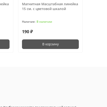
нейка
Магнитная Масштабная линейка
Магнитн
15 см. с цветовой шкалой
20 см. с
В наличии
190 ₽
260 ₽
В корзину