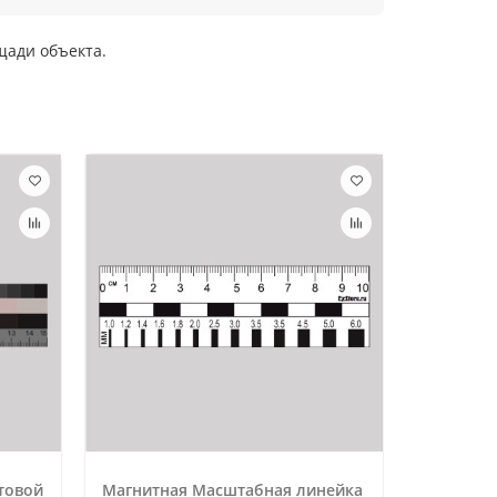
щади объекта.
товой
Магнитная Масштабная линейка